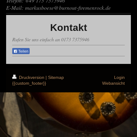
Telefon: +49 173 7375946
E-Mail: markusboese@burnout-firemenrock.de
Kontakt
Rufen Sie uns einfach an 0173 7375946
Teilen
Druckversion
|
Sitemap
Login
{{custom_footer}}
Webansicht